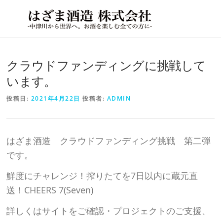
コ
メニ
ン
MENU
テ
ン
クラウドファンディングに挑戦して
ツ
へ
います。
ス
投稿日:
2021年4月22日
投稿者:
ADMIN
キ
ッ
プ
はざま酒造 クラウドファンディング挑戦 第二弾
です。
鮮度にチャレンジ！搾りたてを7日以内に蔵元直
送！CHEERS 7(Seven)
詳しくはサイトをご確認・プロジェクトのご支援、