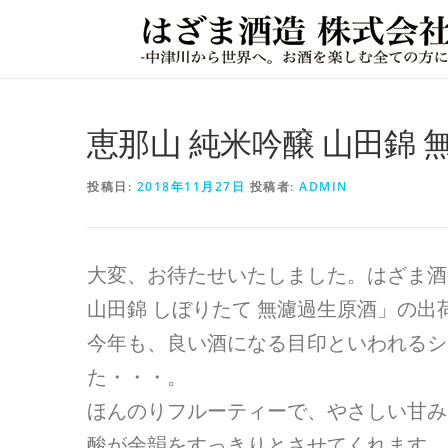
コ
ン
テ
ン
恵那山 純米吟醸 山田錦
ツ
へ
投稿日:
2018年11月27日
投稿者:
ADMIN
ス
キ
大変、お待たせいたしました。はざま酒
ッ
山田錦 しぼりたて 無濾過生原酒」の出荷を
プ
今年も、良い酒になる目印といわれるシ
た・・・。
ほんのりフルーティーで、やさしい甘み
酸が余韻をすっきりとさせてくれます