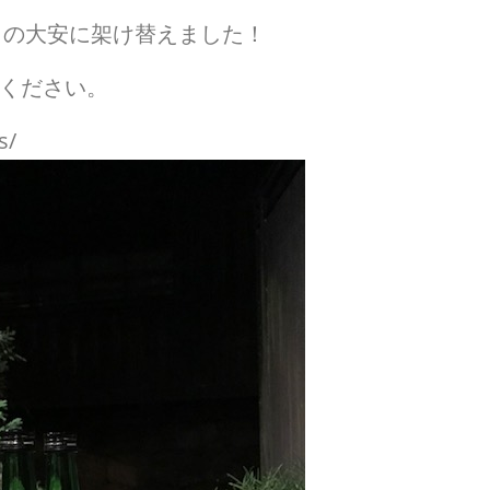
日の大安に架け替えました！
ください。
s/