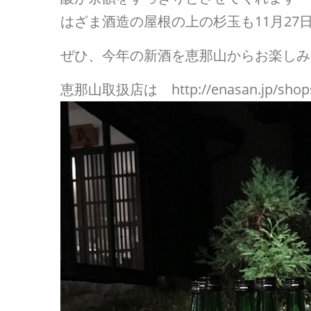
はざま酒造の屋根の上の杉玉も11月27
ぜひ、今年の新酒を恵那山からお楽しみ
恵那山取扱店は http://enasan.jp/shop