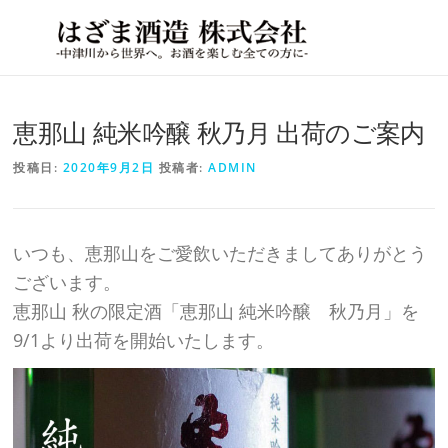
コ
メニ
ン
MENU
テ
ン
恵那山 純米吟醸 秋乃月 出荷のご案内
ツ
へ
投稿日:
2020年9月2日
投稿者:
ADMIN
ス
キ
ッ
いつも、恵那山をご愛飲いただきましてありがとう
プ
ございます。
恵那山 秋の限定酒「恵那山 純米吟醸 秋乃月」を
9/1より出荷を開始いたします。