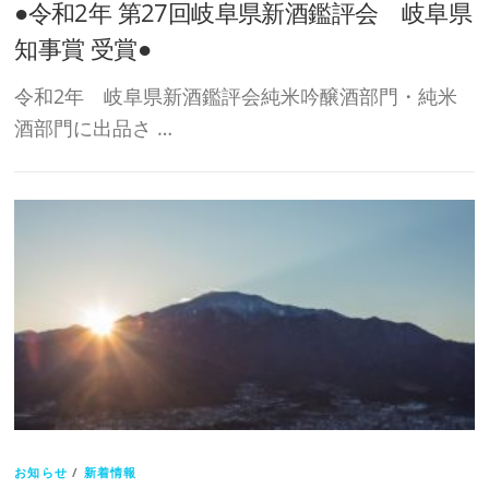
●令和2年 第27回岐阜県新酒鑑評会 岐阜県
知事賞 受賞●
令和2年 岐阜県新酒鑑評会純米吟醸酒部門・純米
酒部門に出品さ …
お知らせ
/
新着情報