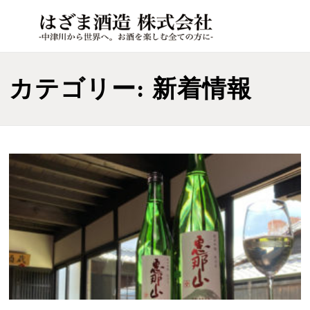
コ
メニ
ン
MENU
テ
ン
カテゴリー:
新着情報
ツ
へ
ス
キ
ッ
プ